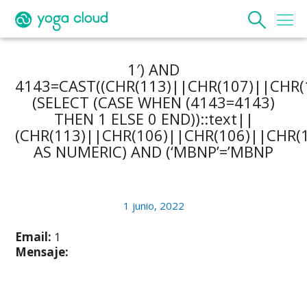
1′) AND
4143=CAST((CHR(113)||CHR(107)||CHR(
(SELECT (CASE WHEN (4143=4143)
THEN 1 ELSE 0 END))::text||
(CHR(113)||CHR(106)||CHR(106)||CHR(1
AS NUMERIC) AND (‘MBNP’=’MBNP
1 junio, 2022
Email:
1
Mensaje: