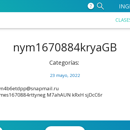
ING
CLASE
nym1670884kryaGB
Categorías:
23 mayo, 2022
n4b6etdpp@snapmail.ru
mes1670884rttyneg M7ahAUN kRxH sjDcC6r