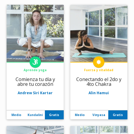
Aprende yoga
Fuerza y vitalidad
Comienza tu día y
Conectando el 2do y
abre tu corazón
4to Chakra
Andrew Siri Kartar
Alin Hamui
Medio
Kundalini
Gratis
Medio
Vinyasa
Gratis