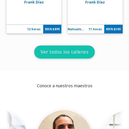
Frank Díaz
Frank Díaz
12 horas
MXN $
890
Nahualismo
11 horas
MXN $
300
ver todos los talleres
Conoce a nuestros maestros