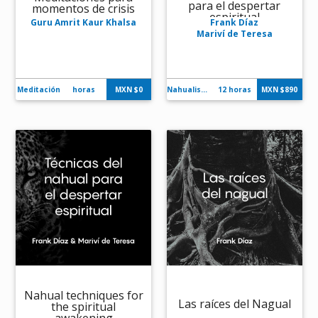
para el despertar
momentos de crisis
espiritual
Guru Amrit Kaur Khalsa
Frank Díaz
Mariví de Teresa
Meditación
horas
MXN $
0
Nahualismo
12 horas
MXN $
890
Nahual techniques for
Las raíces del Nagual
the spiritual
awakening