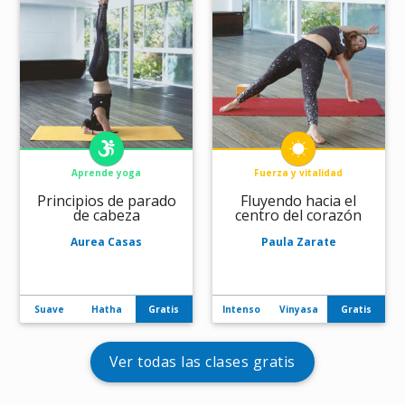
Aprende yoga
Fuerza y vitalidad
Principios de parado
Fluyendo hacia el
de cabeza
centro del corazón
Aurea Casas
Paula Zarate
Suave
Hatha
Gratis
Intenso
Vinyasa
Gratis
ver todas las clases gratis