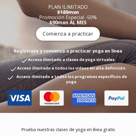
PLAN ILIMITADO
$180mxn
Promoción Especial -50%
$90mxn AL MES
Comienza a practicar
Regístrate y comienza a practicar yoga en línea
Acceso ilimitado a clases de yoga virtuales.
check
Acceso ilimitado a todos los videos en alta definición.
check
Acceso ilimitado a todos los programas específicos de
check
yoga.
Prueba nuestras clases de yoga en línea gratis