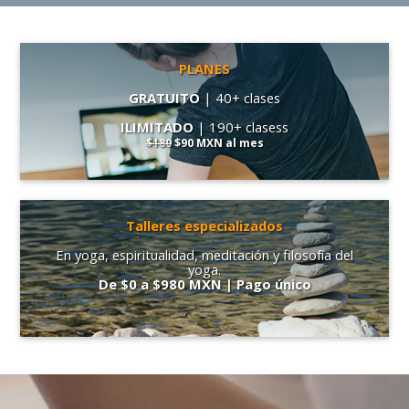
PLANES
GRATUITO
| 40+ clases
ILIMITADO
| 190+ clasess
$180
$90 MXN
al mes
Talleres especializados
En yoga, espiritualidad, meditación y filosofía del
yoga.
De $0 a $980 MXN | Pago único