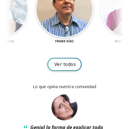
DEL REAL
FRANK DÍAZ
MARIVÍ 
ver todos
ver todos
Lo que opina nuestra comunidad
Genial la forma de explicar todo