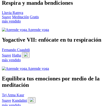
Respira y manda bendiciones
Lluvia Ramya
Suave
Meditación
Gratis
más vendido
Aprende yoga
Yogactive VII: enfócate en tu respiración
Fernando Cuauhtli
Suave
Hatha
más vendido
Aprende yoga
Equilibra tus emociones por medio de la
meditación
Tej Atma Kaur
Suave
Kundalini
más vendido