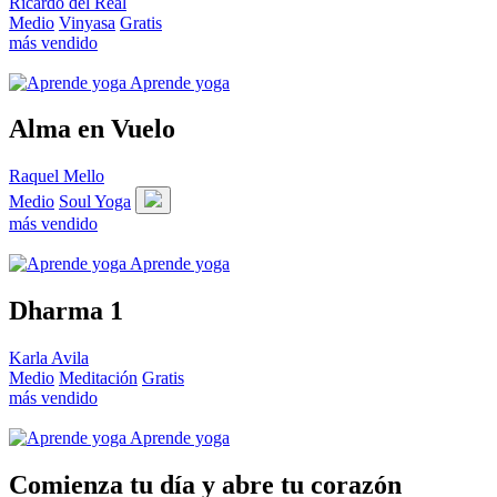
Ricardo del Real
Medio
Vinyasa
Gratis
más vendido
Aprende yoga
Alma en Vuelo
Raquel Mello
Medio
Soul Yoga
más vendido
Aprende yoga
Dharma 1
Karla Avila
Medio
Meditación
Gratis
más vendido
Aprende yoga
Comienza tu día y abre tu corazón