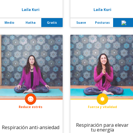
Laila Kuri
Laila Kuri
Medio
Hatha
Gratis
Suave
Posturas
Reduce estrés
Fuerza y vitalidad
Respiración para elevar
Respiración anti-ansiedad
tu energía