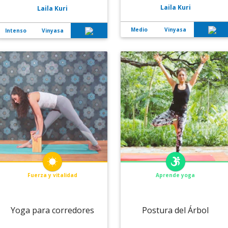
Laila Kuri
Laila Kuri
Medio
Vinyasa
Intenso
Vinyasa
Fuerza y vitalidad
Aprende yoga
Yoga para corredores
Postura del Árbol