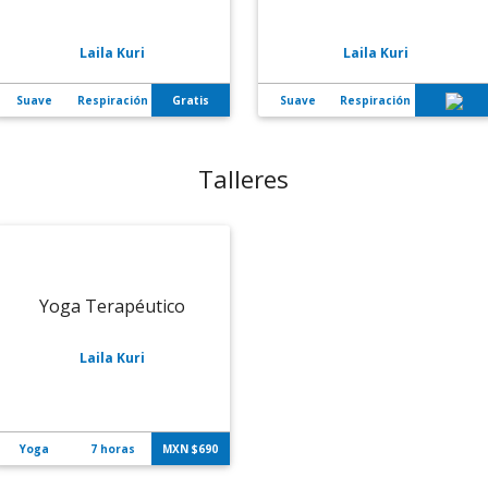
Laila Kuri
Laila Kuri
Suave
Respiración
Gratis
Suave
Respiración
Talleres
Yoga Terapéutico
Laila Kuri
Yoga
7 horas
MXN $
690