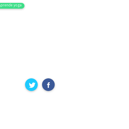
Aprende yoga
e