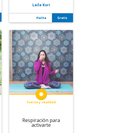
Laila Kuri
Hatha
Gratis
Fuerza y vitalidad
Respiración para
activarte