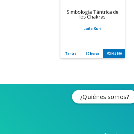
Simbología Tántrica de
los Chakras
Laila Kuri
Tantra
10 horas
MXN $
890
¿Quiénes somos?