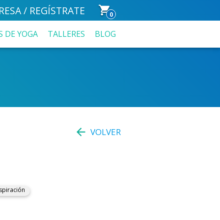
RESA / REGÍSTRATE
0
S DE YOGA
TALLERES
BLOG
VOLVER
spiración